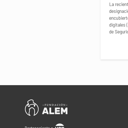
La recien
designaci
encubiert
digitales
de Seguri
Perteneciente a