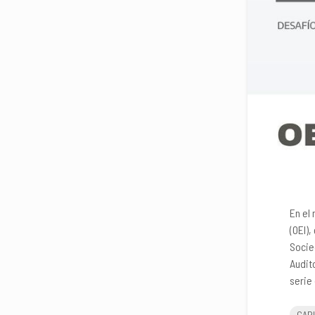
En el
(OEI),
Socie
Audit
serie
CARI