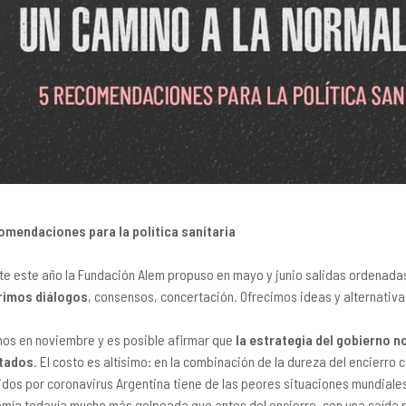
omendaciones para la política sanitaria
te este año la Fundación Alem propuso en mayo y junio salidas ordenadas
rimos diálogos
, consensos, concertación. Ofrecimos ideas y alternativa
os en noviembre y es posible afirmar que
la estrategia del gobierno n
ltados
. El costo es altísimo: en la combinación de la dureza del encierro
cidos por coronavirus Argentina tiene de las peores situaciones mundial
mía todavía mucho más golpeada que antes del encierro, con una caída r