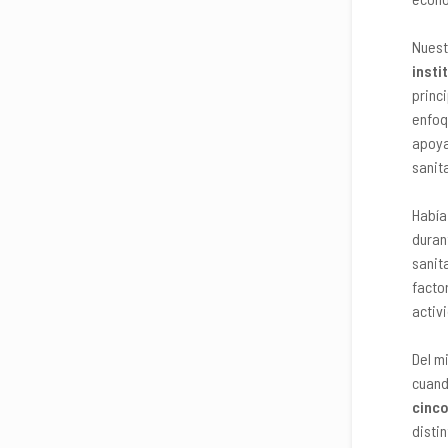
Nuest
insti
princ
enfoq
apoya
sanita
Había
duran
sanit
facto
activ
Del m
cuand
cinc
distin