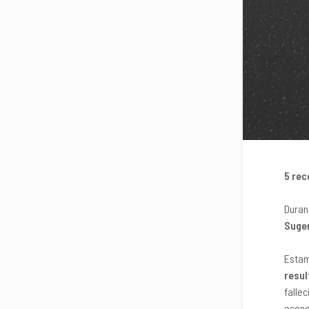
5 rec
Duran
Suge
Estam
resu
falle
econo