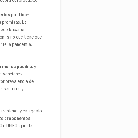
rios político-
s premisas. La
puede basar en
ón- sino que tiene que
ante la pandemia:
lo menos posible
, y
tervenciones
yor prevalencia de
es sectores y
uarentena, y en agosto
nto
proponemos
PO o DISPO) que de