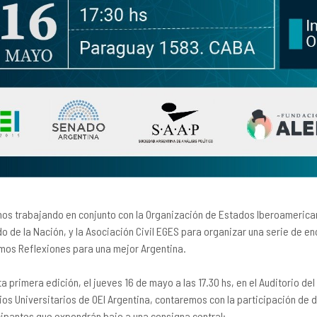
os trabajando en conjunto con la Organización de Estados Iberoamerican
o de la Nación, y la Asociación Civil EGES para organizar una serie de e
mos Reflexiones para una mejor Argentina.
a primera edición, el jueves 16 de mayo a las 17.30 hs, en el Auditorio del
ios Universitarios de OEI Argentina, contaremos con la participación de
cipantes que expondrán bajo a una consigna central: