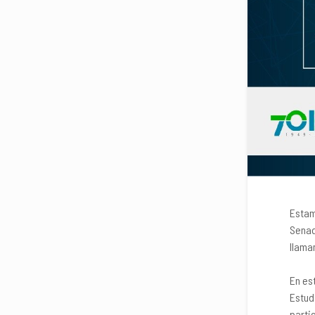
Estam
Senad
llama
En est
Estud
parti