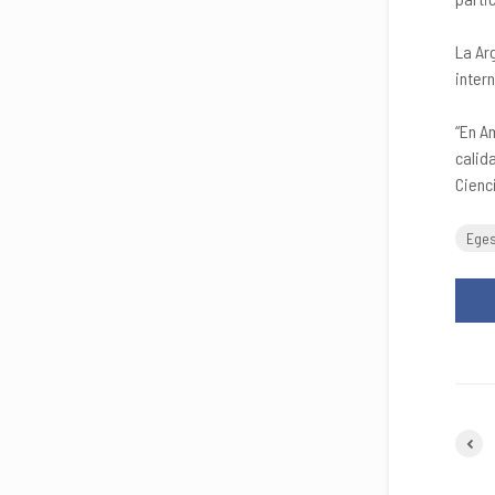
La Ar
inter
“En A
calid
Cienc
Ege