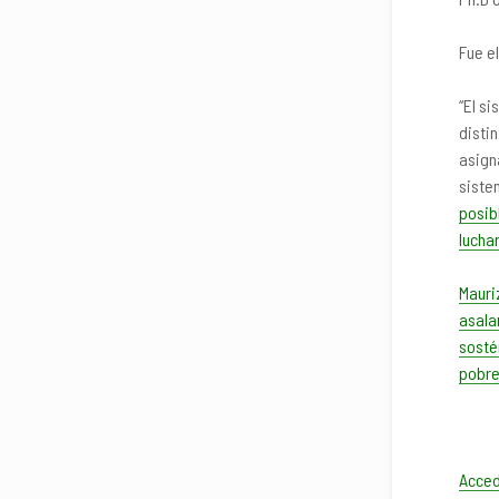
Fue e
“El s
disti
asign
siste
posib
lucha
Mauri
asala
sosté
pobre
Acced