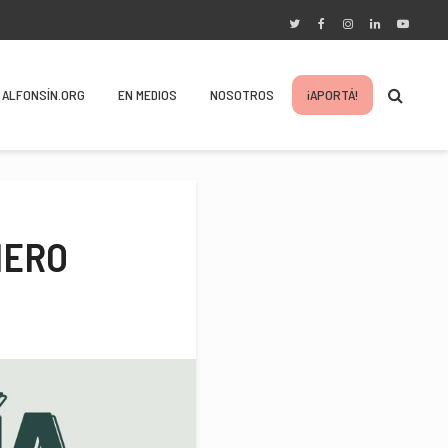
ALFONSÍN.ORG
EN MEDIOS
NOSOTROS
¡APORTÁ!
NERO