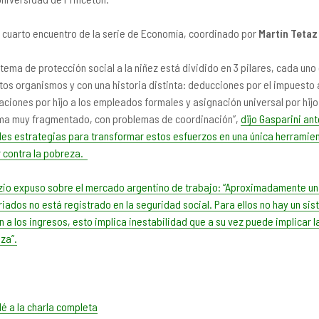
l cuarto encuentro de la serie de Economía, coordinado por
Martín Tetaz
istema de protección social a la niñez está dividido en 3 pilares, cada un
ntos organismos y con una historia distinta: deducciones por el impuesto 
aciones por hijo a los empleados formales y asignación universal por hijo.
ma muy fragmentado, con problemas de coordinación”,
dijo Gasparini ant
les estrategias para transformar estos esfuerzos en una única herramie
r contra la pobreza.
zio expuso sobre el mercado argentino de trabajo: “Aproximadamente un
riados no está registrado en la seguridad social. Para ellos no hay un si
n a los ingresos, esto implica inestabilidad que a su vez puede implicar l
za”.
é a la charla completa