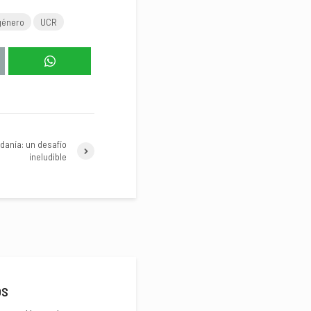
 género
UCR
adanía: un desafío
ineludible
OS