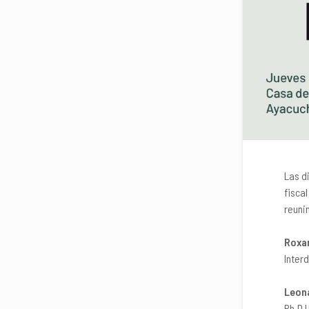
Las d
fisca
reuni
Roxa
Interd
Leon
Ph.D 