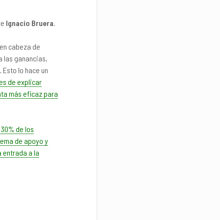
e
Ignacio Bruera
.
o en cabeza de
a las ganancias,
 Esto lo hace un
es de explicar
nta más eficaz para
 30% de los
stema de apoyo y
a entrada a la