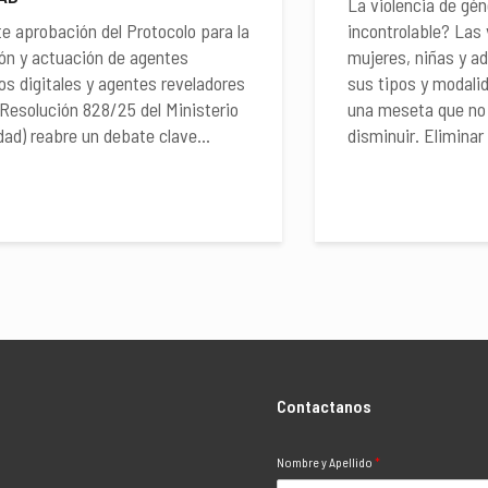
La violencia de gén
te aprobación del Protocolo para la
incontrolable? Las 
ón y actuación de agentes
mujeres, niñas y a
os digitales y agentes reveladores
sus tipos y modali
 (Resolución 828/25 del Ministerio
una meseta que no 
dad) reabre un debate clave...
disminuir. Eliminar l
Contactanos
Nombre y Apellido
*